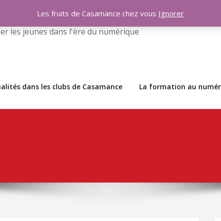
ses Codeurs Sans Frontières
Les fruits de Casamance chez vous
Ignorer
r les jeunes dans l'ère du numérique
alités dans les clubs de Casamance
La formation au numér