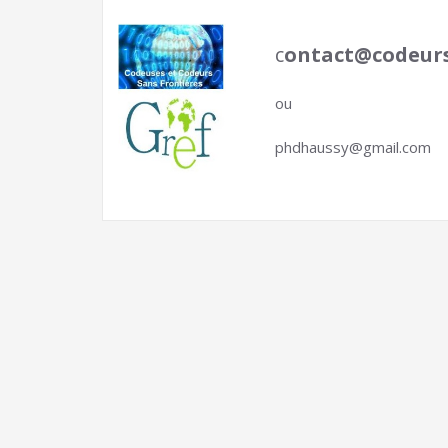
c
ontact@codeurs
ou
phdhaussy@gmail.com